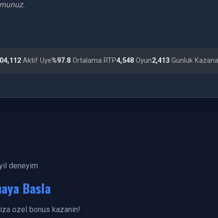
ormunuz.
04,112
Aktif Uye
%97.8
Ortalama RTP
4,548
Oyun
2,413
Gunluk Kazan
 yil deneyim
aya Basla
iniza ozel bonus kazanin!