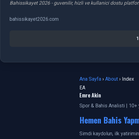
Bahissikayet 2026 - guvenilir, hizli ve kullanici dostu platf
bahissikayet2026.com
1
Ana Sayfa
›
About
›
Index
EA
Emre Akin
Spor & Bahis Analisti | 10+
Hemen Bahis Yapm
Simdi kaydolun, ilk yatirim