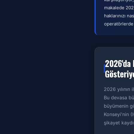
makalede 2026'
haklarınızı na
operatörlerde 
2026'da 
Gösteriy
2026 yılının 
Bu devasa büy
büyümenin gö
Konseyi'nin 
şikayet kaydı