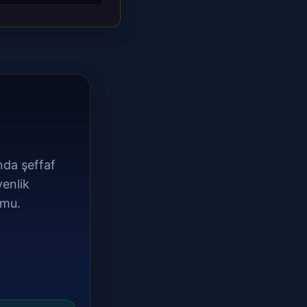
nda şeffaf
enlik
rmu.