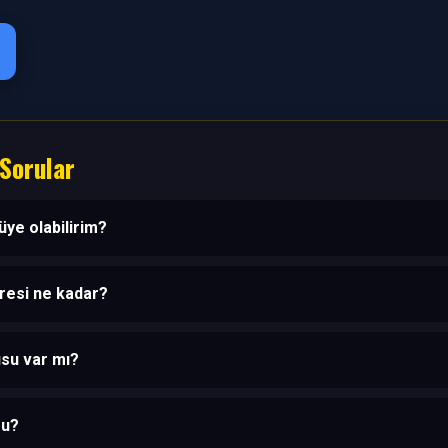
Sorular
üye olabilirim?
resi ne kadar?
su var mı?
mu?