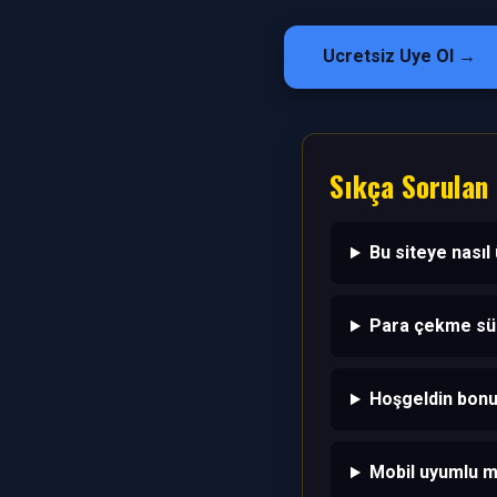
Ucretsiz Uye Ol →
Sıkça Sorulan 
Bu siteye nasıl 
Para çekme sü
Hoşgeldin bonu
Mobil uyumlu 