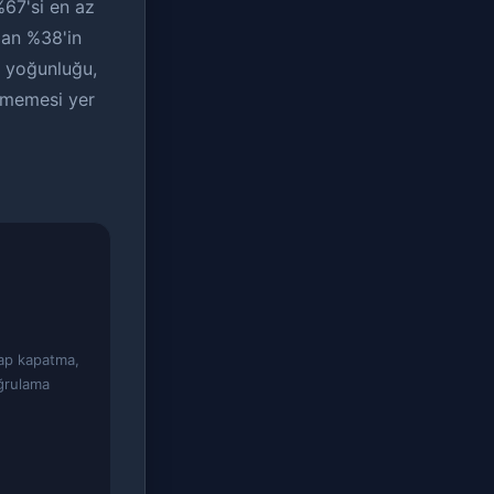
%67'si en az
lan %38'in
n yoğunluğu,
ilmemesi yer
ap kapatma,
ğrulama