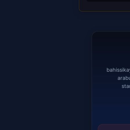
bahissika
arab
sta