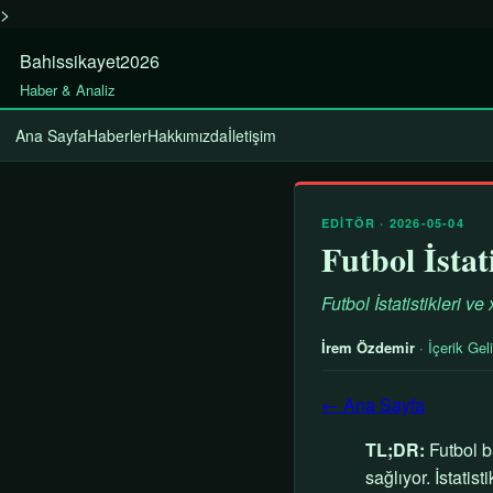
>
Bahissikayet2026
Haber & Analiz
Ana Sayfa
Haberler
Hakkımızda
İletişim
EDITÖR · 2026-05-04
Futbol İstat
Futbol İstatistikleri ve
İrem Özdemir
· İçerik Gel
← Ana Sayfa
TL;DR:
Futbol b
sağlıyor. İstatis