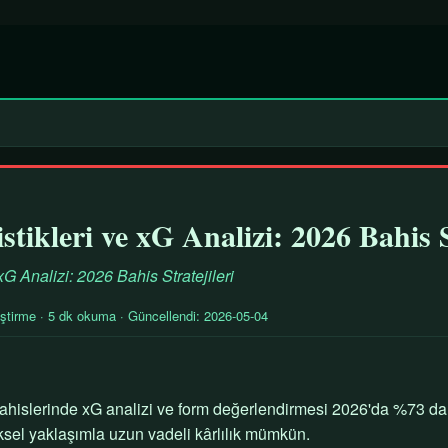
istikleri ve xG Analizi: 2026 Bahis S
 xG Analizi: 2026 Bahis Stratejileri
iştirme · 5 dk okuma · Güncellendi: 2026-05-04
ahislerinde xG analizi ve form değerlendirmesi 2026'da %73 d
tiksel yaklaşımla uzun vadeli kârlılık mümkün.