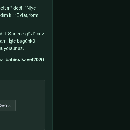
ttim" dedi. "Niye
im ki: "Evlat, form
tabii. Sadece gözümüz,
bam. İşte bugünkü
örüyorsunuz.
ız,
bahissikayet2026
Casino