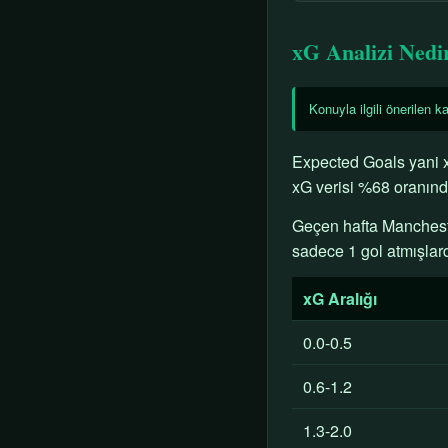
xG Analizi Nedir
Konuyla ilgili önerilen 
Expected Goals yani xG
xG verisi %68 oranın
Geçen hafta Manchester
sadece 1 gol atmışlard
xG Aralığı
0.0-0.5
0.6-1.2
1.3-2.0