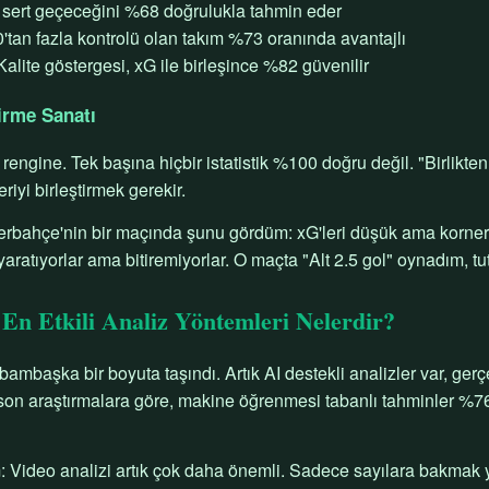
sert geçeceğini %68 doğrulukla tahmin eder
tan fazla kontrolü olan takım %73 oranında avantajlı
alite göstergesi, xG ile birleşince %82 güvenilir
tirme Sanatı
 rengine. Tek başına hiçbir istatistik %100 doğru değil. "Birlikte
eriyi birleştirmek gerekir.
bahçe'nin bir maçında şunu gördüm: xG'leri düşük ama korner s
atıyorlar ama bitiremiyorlar. O maçta "Alt 2.5 gol" oynadım, tut
En Etkili Analiz Yöntemleri Nelerdir?
bambaşka bir boyuta taşındı. Artık AI destekli analizler var, gerç
son araştırmalara göre, makine öğrenmesi tabanlı tahminler %7
: Video analizi artık çok daha önemli. Sadece sayılara bakmak y