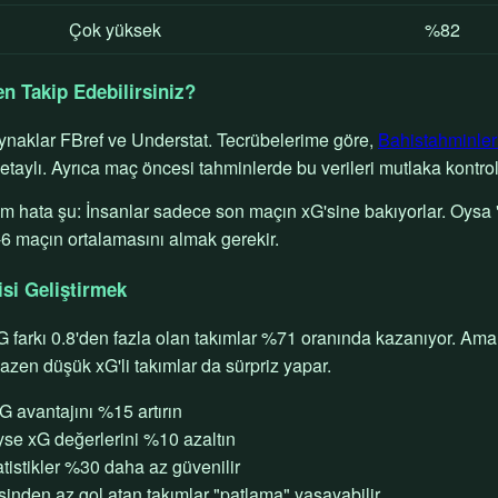
Çok yüksek
%82
en Takip Edebilirsiniz?
ynaklar FBref ve Understat. Tecrübelerime göre,
Bahistahminle
etaylı. Ayrıca maç öncesi tahminlerde bu verileri mutlaka kontrol
m hata şu: İnsanlar sadece son maçın xG'sine bakıyorlar. Oys
5-6 maçın ortalamasını almak gerekir.
isi Geliştirmek
 xG farkı 0.8'den fazla olan takımlar %71 oranında kazanıyor. Am
Bazen düşük xG'li takımlar da sürpriz yapar.
G avantajını %15 artırın
se xG değerlerini %10 azaltın
tistikler %30 daha az güvenilir
sinden az gol atan takımlar "patlama" yaşayabilir