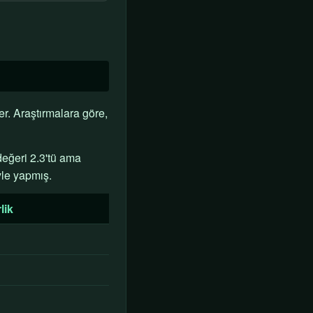
er. Araştırmalara göre,
değeri 2.3'tü ama
yle yapmış.
lik