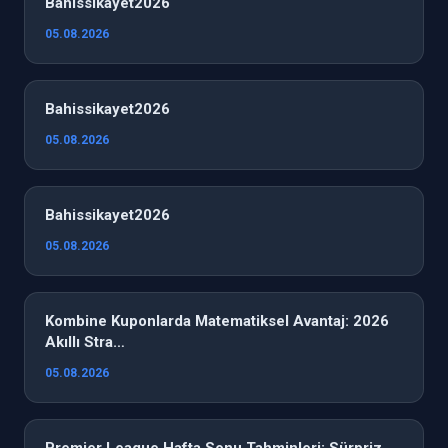
Bahissikayet2026
05.08.2026
Bahissikayet2026
05.08.2026
Bahissikayet2026
05.08.2026
Kombine Kuponlarda Matematiksel Avantaj: 2026
Akıllı Stra…
05.08.2026
Premier League Hafta Sonu Tahminleri: Sürpriz