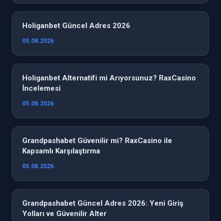
Holiganbet Güncel Adres 2026
05.08.2026
Holiganbet Alternatifi mi Arıyorsunuz? RaxCasino
İncelemesi
05.08.2026
Grandpashabet Güvenilir mi? RaxCasino ile
Kapsamlı Karşılaştırma
05.08.2026
Grandpashabet Güncel Adres 2026: Yeni Giriş
Yolları ve Güvenilir Alter