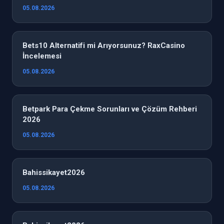
05.08.2026
Bets10 Alternatifi mi Arıyorsunuz? RaxCasino
İncelemesi
05.08.2026
Betpark Para Çekme Sorunları ve Çözüm Rehberi
2026
05.08.2026
Bahissikayet2026
05.08.2026