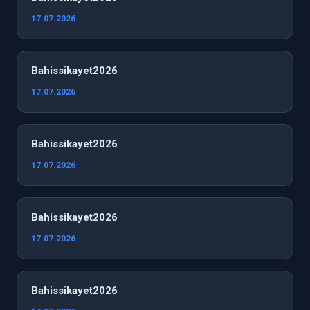
17.07.2026
Bahissikayet2026
17.07.2026
Bahissikayet2026
17.07.2026
Bahissikayet2026
17.07.2026
Bahissikayet2026