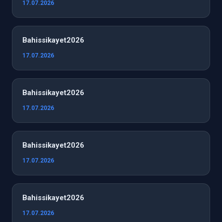
17.07.2026
Bahissikayet2026
17.07.2026
Bahissikayet2026
17.07.2026
Bahissikayet2026
17.07.2026
Bahissikayet2026
17.07.2026