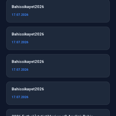
Bahissikayet2026
17.07.2026
Bahissikayet2026
17.07.2026
Bahissikayet2026
17.07.2026
Bahissikayet2026
17.07.2026