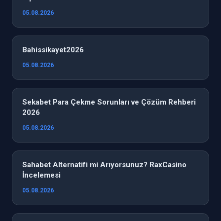
05.08.2026
Bahissikayet2026
05.08.2026
Sekabet Para Çekme Sorunları ve Çözüm Rehberi
2026
05.08.2026
Sahabet Alternatifi mi Arıyorsunuz? RaxCasino
İncelemesi
05.08.2026