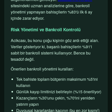
sitesindeki uzman analizlerine göre, bankroll
yönetimi yapmayan bahisçilerin %83'ü ilk 6 ay
içinde zarar ediyor.
Risk Yönetimi ve Bankroll Kontrolü
Acikcası, bu konu çoğu kişinin göz ardı ettiği alan.
Veriler gösteriyor ki, başarılı bahisçilerin %91'i
sabit bir bankroll sistemi kullanıyor. Bence bu
tesadüf değil.
Önerilen bankroll yönetimi kuralları:
Tek bahiste toplam bütçenin maksimum %5'ini
kullanın
Günlük kayıp limitinizi belirleyin (%15 öneriliyor)
Kazançların %30'unu çekin, %70'ini yeniden
yatırım yapın
Duygusal kararlardan kaçının (bu en zor kısmı!)