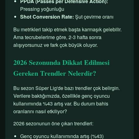
PPDA (Passes per Defensive Action):
Pressing yoğunluğu
Shot Conversion Rate:
Şut çevirme oranı
Bu metrikleri takip etmek başta karmaşık gelebilir.
Ama tecrubelerime göre, 2-3 hafta sonra
alışıyorsunuz ve fark çok büyük oluyor.
2026 Sezonunda Dikkat Edilmesi
Gereken Trendler Nelerdir?
Bu sezon Süper Lig'de bazı trendler çok belirgin.
Verilere baktığımızda, özellikle genç oyuncu
kullanımında %43 artış var. Bu durum bahis
oranlarını nasıl etkiliyor?
2026 sezonunun öne çıkan trendleri:
Genç oyuncu kullanımında artış (%43)