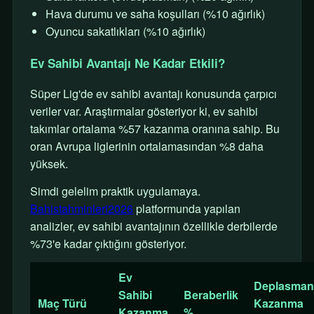
Hava durumu ve saha koşulları (%10 ağırlık)
Oyuncu sakatlıkları (%10 ağırlık)
Ev Sahibi Avantajı Ne Kadar Etkili?
Süper Lig'de ev sahibi avantajı konusunda çarpıcı
veriler var. Araştırmalar gösteriyor ki, ev sahibi
takımlar ortalama %57 kazanma oranına sahip. Bu
oran Avrupa liglerinin ortalamasından %8 daha
yüksek.
Simdi gelelim praktik uygulamaya.
Bahistahminleri2026
platformunda yapılan
analizler, ev sahibi avantajının özellikle derbilerde
%73'e kadar çıktığını gösteriyor.
Ev
Deplasman
Sahibi
Beraberlik
Maç Türü
Kazanma
Kazanma
%