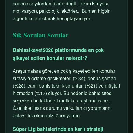
sadece sayılardan ibaret değil. Takım kimyası,
motivasyon, psikolojik faktörler... Bunları hiçbir
algoritma tam olarak hesaplayamıyor.
Sık Sorulan Sorular
Bahissikayet2026 platformunda en çok
şikayet edilen konular nelerdir?
Araştırmalara göre, en çok şikayet edilen konular
sırasıyla ödeme gecikmeleri (%34), bonus şartları
(%28), canlı bahis teknik sorunları (%21) ve müşteri
hizmetleri (%17) oluyor. Bu nedenle bahis sitesi
seçerken bu faktörleri mutlaka araştırmalısınız.
Özellikle lisans durumu ve kullanıcı yorumlarını
detaylı incelemenizi öneriyorum.
Süper Lig bahislerinde en karlı strateji