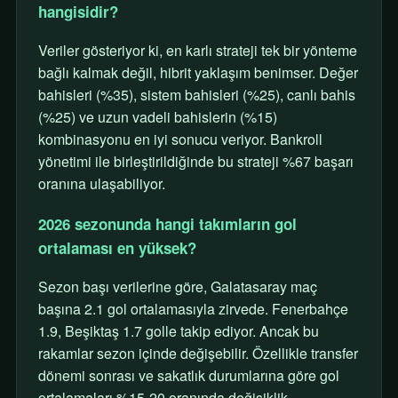
hangisidir?
Veriler gösteriyor ki, en karlı strateji tek bir yönteme
bağlı kalmak değil, hibrit yaklaşım benimser. Değer
bahisleri (%35), sistem bahisleri (%25), canlı bahis
(%25) ve uzun vadeli bahislerin (%15)
kombinasyonu en iyi sonucu veriyor. Bankroll
yönetimi ile birleştirildiğinde bu strateji %67 başarı
oranına ulaşabiliyor.
2026 sezonunda hangi takımların gol
ortalaması en yüksek?
Sezon başı verilerine göre, Galatasaray maç
başına 2.1 gol ortalamasıyla zirvede. Fenerbahçe
1.9, Beşiktaş 1.7 golle takip ediyor. Ancak bu
rakamlar sezon içinde değişebilir. Özellikle transfer
dönemi sonrası ve sakatlık durumlarına göre gol
ortalamaları %15-20 oranında değişiklik