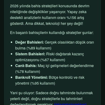
2026 yılında bahis stratejileri konusunda devrim
niteliğinde değişiklikler yaşanıyor. Yapay zeka
destekli analizlerin kullanım oranı %156 artış
gösterdi. Ama dikkat, teknoloji her şey değil!
En başarılı bahisçilerin kullandığı stratejiler şunlar:
Değer Bahisleri:
Gerçek olasılıktan düşük oran
bulma (%89 kullanım)
Sistem Bahisleri:
Riski dağıtarak kazanç
optimizasyonu (%67 kullanım)
Canlı Bahis:
Maç içi gelişmeleri değerlendirme
(%78 kullanım)
Bankroll Yönetimi:
Bütçe kontrolü ve risk
yönetimi (%95 kullanım)
Yani şu oluyor: Sadece doğru tahminde bulunmak
yeterli değil, doğru stratejilerle bu tahminleri
değerlendirmek gerekiyor.
Iddaatahminrehberi