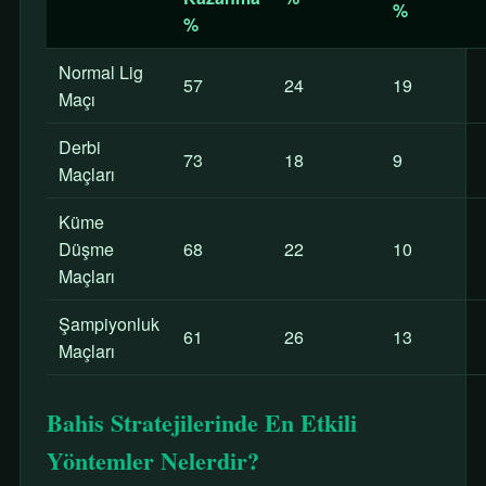
%
%
Normal Lig
57
24
19
Maçı
Derbi
73
18
9
Maçları
Küme
Düşme
68
22
10
Maçları
Şampiyonluk
61
26
13
Maçları
Bahis Stratejilerinde En Etkili
Yöntemler Nelerdir?