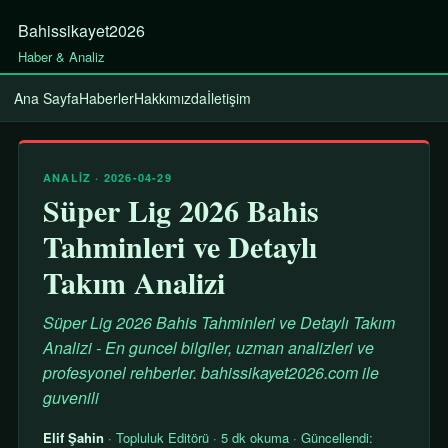
Bahissikayet2026
Haber & Analiz
Ana Sayfa
Haberler
Hakkımızda
İletişim
ANALIZ · 2026-04-29
Süper Lig 2026 Bahis
Tahminleri ve Detaylı
Takım Analizi
Süper Lig 2026 Bahis Tahminleri ve Detaylı Takım
Analizi - En guncel bilgiler, uzman analizleri ve
profesyonel rehberler. bahissikayet2026.com ile
guvenili
Elif Şahin
· Topluluk Editörü · 5 dk okuma · Güncellendi: