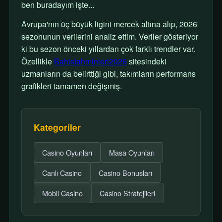
ben buradayım işte...
Avrupa'nın üç büyük ligini mercek altına alıp, 2026
sezonunun verilerini analiz ettim. Veriler gösteriyor
ki bu sezon önceki yıllardan çok farklı trendler var.
Özellikle
Bahistahminleri2026
sitesindeki
uzmanların da belirttiği gibi, takımların performans
grafikleri tamamen değişmiş.
Kategoriler
Casino Oyunları
Masa Oyunları
Canlı Casino
Casino Bonusları
Mobil Casino
Casino Stratejileri