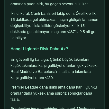
oranında puan aldı, bu geçen sezonun iki katı.
İkinci kural: Canlı bahisleri takip edin. Özellikle ilk
15 dakikada gol atılmazsa, maçın gidişatı tamamen
değişebiliyor. İstatistikler gösteriyor ki ilk 15
dakikada gol atılmayan maçların %67'si 2.5 alt gol
ile bitiyor.
Hangi Liglerde Risk Daha Az?
En güvenli lig La Liga. Çünkü büyük takımların
küçük takımlara karşı galibiyet oranları çok yüksek.
Real Madrid ve Barcelona'nın alt sıra takımlara
karşı galibiyet oranı %89.
Premier League daha riskli ama daha karlı. Çünkü
oranlar daha yüksek ama sürpriz sonuçlar daha
fazla.
Bundesliga ise gol bahisleri için ideal. Maçlar çok