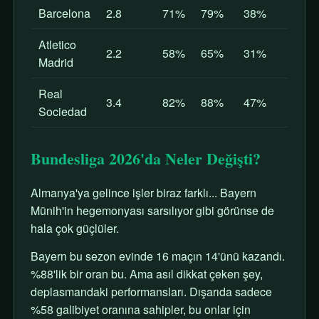
Barcelona
2.8
71%
79%
38%
Atletico
2.2
58%
65%
31%
Madrid
Real
3.4
82%
88%
47%
Sociedad
Bundesliga 2026'da Neler Değişti?
Almanya'ya gelince işler biraz farklı... Bayern
Münih'in hegemonyası sarsılıyor gibi görünse de
hala çok güçlüler.
Bayern bu sezon evinde 16 maçın 14'ünü kazandı.
%88'lik bir oran bu. Ama asıl dikkat çeken şey,
deplasmandaki performansları. Dışarıda sadece
%58 galibiyet oranına sahipler, bu onlar için