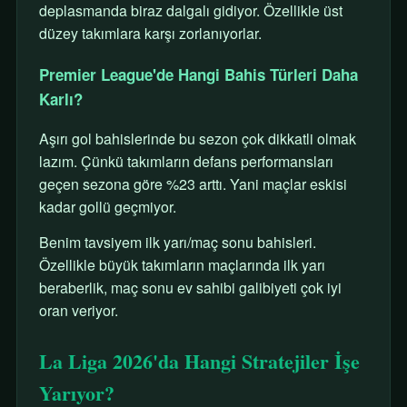
deplasmanda biraz dalgalı gidiyor. Özellikle üst
düzey takımlara karşı zorlanıyorlar.
Premier League'de Hangi Bahis Türleri Daha
Karlı?
Aşırı gol bahislerinde bu sezon çok dikkatli olmak
lazım. Çünkü takımların defans performansları
geçen sezona göre %23 arttı. Yani maçlar eskisi
kadar gollü geçmiyor.
Benim tavsiyem ilk yarı/maç sonu bahisleri.
Özellikle büyük takımların maçlarında ilk yarı
beraberlik, maç sonu ev sahibi galibiyeti çok iyi
oran veriyor.
La Liga 2026'da Hangi Stratejiler İşe
Yarıyor?