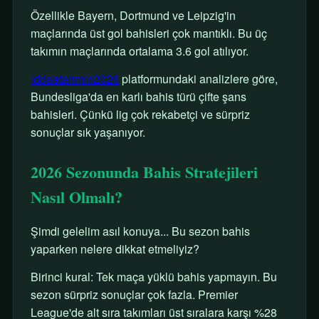
Özellikle Bayern, Dortmund ve Leipzig'in
maçlarında üst gol bahisleri çok mantıklı. Bu üç
takımın maçlarında ortalama 3.6 gol atılıyor.
Iddaatahmin2026
platformundaki analizlere göre,
Bundesliga'da en karlı bahis türü çifte şans
bahisleri. Çünkü lig çok rekabetçi ve sürpriz
sonuçlar sık yaşanıyor.
2026 Sezonunda Bahis Stratejileri
Nasıl Olmalı?
Şimdi gelelim asıl konuya... Bu sezon bahis
yaparken nelere dikkat etmeliyiz?
Birinci kural: Tek maça yüklü bahis yapmayın. Bu
sezon sürpriz sonuçlar çok fazla. Premier
League'de alt sıra takımları üst sıralara karşı %28