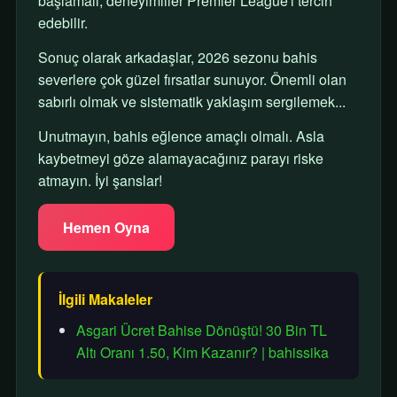
başlamalı, deneyimliler Premier League'i tercih
edebilir.
Sonuç olarak arkadaşlar, 2026 sezonu bahis
severlere çok güzel fırsatlar sunuyor. Önemli olan
sabırlı olmak ve sistematik yaklaşım sergilemek...
Unutmayın, bahis eğlence amaçlı olmalı. Asla
kaybetmeyi göze alamayacağınız parayı riske
atmayın. İyi şanslar!
Hemen Oyna
İlgili Makaleler
Asgari Ücret Bahise Dönüştü! 30 Bin TL
Altı Oranı 1.50, Kim Kazanır? | bahissika