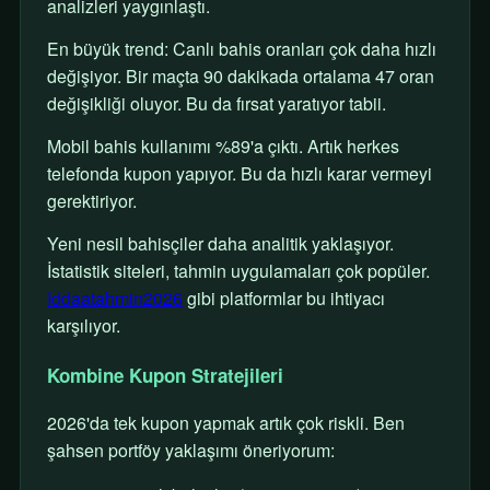
analizleri yaygınlaştı.
En büyük trend: Canlı bahis oranları çok daha hızlı
değişiyor. Bir maçta 90 dakikada ortalama 47 oran
değişikliği oluyor. Bu da fırsat yaratıyor tabii.
Mobil bahis kullanımı %89'a çıktı. Artık herkes
telefonda kupon yapıyor. Bu da hızlı karar vermeyi
gerektiriyor.
Yeni nesil bahisçiler daha analitik yaklaşıyor.
İstatistik siteleri, tahmin uygulamaları çok popüler.
Iddaatahmin2026
gibi platformlar bu ihtiyacı
karşılıyor.
Kombine Kupon Stratejileri
2026'da tek kupon yapmak artık çok riskli. Ben
şahsen portföy yaklaşımı öneriyorum: