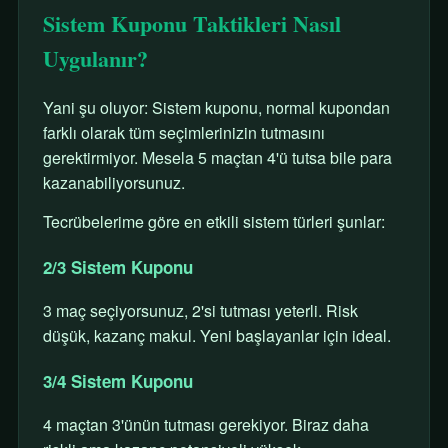
Sistem Kuponu Taktikleri Nasıl
Uygulanır?
Yani şu oluyor: Sistem kuponu, normal kupondan
farklı olarak tüm seçimlerinizin tutmasını
gerektirmiyor. Mesela 5 maçtan 4'ü tutsa bile para
kazanabiliyorsunuz.
Tecrübelerime göre en etkili sistem türleri şunlar:
2/3 Sistem Kuponu
3 maç seçiyorsunuz, 2'si tutması yeterli. Risk
düşük, kazanç makul. Yeni başlayanlar için ideal.
3/4 Sistem Kuponu
4 maçtan 3'ünün tutması gerekiyor. Biraz daha