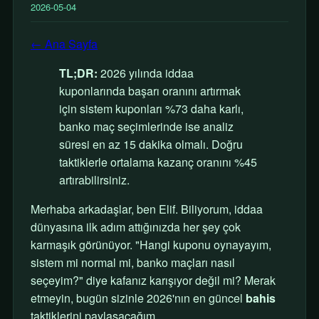
2026-05-04
← Ana Sayfa
TL;DR:
2026 yılında iddaa
kuponlarında başarı oranını artırmak
için sistem kuponları %73 daha karlı,
banko maç seçimlerinde ise analiz
süresi en az 15 dakika olmalı. Doğru
taktiklerle ortalama kazanç oranını %45
artırabilirsiniz.
Merhaba arkadaşlar, ben Elif. Biliyorum, iddaa
dünyasına ilk adım attığınızda her şey çok
karmaşık görünüyor. "Hangi kuponu oynayayım,
sistem mi normal mi, banko maçları nasıl
seçeyim?" diye kafanız karışıyor değil mi? Merak
etmeyin, bugün sizinle 2026'nın en güncel
bahis
taktiklerini paylaşacağım.