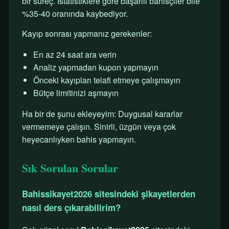
bir süreç. İstatistiklere göre başarılı bahisçiler bile
%35-40 oranında kaybediyor.
Kayıp sonrası yapmanız gerekenler:
En az 24 saat ara verin
Analiz yapmadan kupon yapmayın
Önceki kayıpları telafi etmeye çalışmayın
Bütçe limitinizi aşmayın
Ha bir de şunu ekleyeyim: Duygusal kararlar
vermemeye çalışın. Sinirli, üzgün veya çok
heyecanlıyken bahis yapmayın.
Sık Sorulan Sorular
Bahissikayet2026 sitesindeki şikayetlerden
nasıl ders çıkarabilirim?