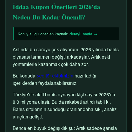
İddaa Kupon Önerileri 2026'da
Neden Bu Kadar Önemli?
Konuyla ilgili önerilen kaynak:
detaylı sayfa →
Aslında bu soruyu çok alıyorum. 2026 yılında bahis
piyasası tamamen değişti arkadaşlar. Artık eski
yöntemlerle kazanmak çok daha zor.
Bu konuda
>editör ekibimizin
hazırladığı
içeriklerden faydalanabilirsiniz.
Türkiye'de aktif bahis oynayan kişi sayısı 2026'da
8.3 milyona ulaştı. Bu da rekabeti artırdı tabii ki.
Bahis sitelerinin sunduğu oranlar daha sıkı, analiz
araçları gelişti.
Bence en büyük değişiklik şu: Artık sadece şansla