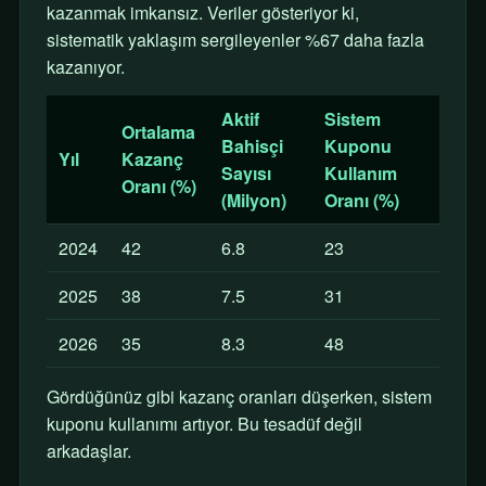
kazanmak imkansız. Veriler gösteriyor ki,
sistematik yaklaşım sergileyenler %67 daha fazla
kazanıyor.
Aktif
Sistem
Ortalama
Bahisçi
Kuponu
Yıl
Kazanç
Sayısı
Kullanım
Oranı (%)
(Milyon)
Oranı (%)
2024
42
6.8
23
2025
38
7.5
31
2026
35
8.3
48
Gördüğünüz gibi kazanç oranları düşerken, sistem
kuponu kullanımı artıyor. Bu tesadüf değil
arkadaşlar.