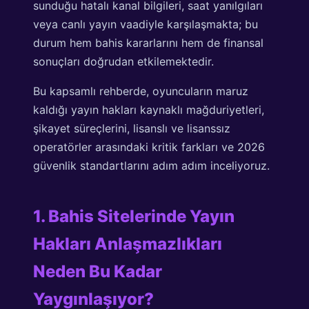
sunduğu hatalı kanal bilgileri, saat yanılgıları
veya canlı yayın vaadiyle karşılaşmakta; bu
durum hem bahis kararlarını hem de finansal
sonuçları doğrudan etkilemektedir.
Bu kapsamlı rehberde, oyuncuların maruz
kaldığı yayın hakları kaynaklı mağduriyetleri,
şikayet süreçlerini, lisanslı ve lisanssız
operatörler arasındaki kritik farkları ve 2026
güvenlik standartlarını adım adım inceliyoruz.
1. Bahis Sitelerinde Yayın
Hakları Anlaşmazlıkları
Neden Bu Kadar
Yaygınlaşıyor?