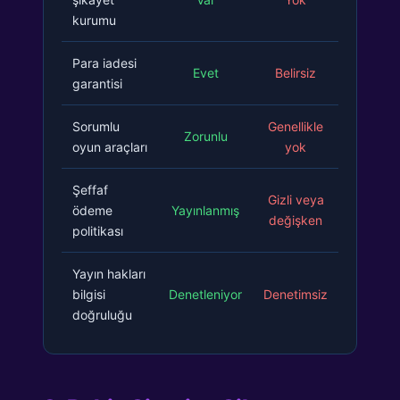
kurumu
Para iadesi
Evet
Belirsiz
garantisi
Sorumlu
Genellikle
Zorunlu
oyun araçları
yok
Şeffaf
Gizli veya
ödeme
Yayınlanmış
değişken
politikası
Yayın hakları
bilgisi
Denetleniyor
Denetimsiz
doğruluğu