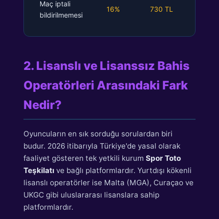
Maç iptali
16%
730 TL
bildirilmemesi
2. Lisanslı ve Lisanssız Bahis
Operatörleri Arasındaki Fark
Nedir?
Oyuncuların en sık sorduğu sorulardan biri
budur. 2026 itibarıyla Türkiye'de yasal olarak
faaliyet gösteren tek yetkili kurum
Spor Toto
Teşkilatı
ve bağlı platformlardır. Yurtdışı kökenli
lisanslı operatörler ise Malta (MGA), Curaçao ve
UKGC gibi uluslararası lisanslara sahip
platformlardır.