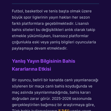
Futbol, basketbol ve tenis başta olmak üzere
büyük spor liglerinin yayın hakları her sezon
farklı platformlara geçebilmektedir. Lisanslı
bahis siteleri bu değişiklikleri anlık olarak takip
etmekle yükümlüyken, lisanssız platformlar
çoğunlukla eski veya yanlış bilgileri oyuncularla
paylaşmaya devam etmektedir.
Yanlış Yayın Bilgisinin Bahis
Kararlarına Etkisi
Bir oyuncu, belirli bir kanalda canlı yayınlanacağı
söylenen bir maça canlı bahis koyduğunda ve
maç aslında yayınlanmadığında, bahis kararı
doğrudan zarar görür. 2025-2026 sezonunda
gerçekleştirilen bağımsız bir araştırmaya göre,
Türk bahis kullanıcılarının
%34'ü
yanlış yayın