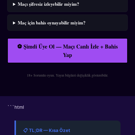
Maçı şifresiz izleyebilir miyim?
Maç için bahis oynayabilir miyim?
⚽ Şimdi Üye Ol — Maçı Canlı İzle + Bahis
Yap
18+ Sorumlu oyun. Yayın bilgileri değişiklik gösterebilir.
```html
📋 TL;DR — Kısa Özet